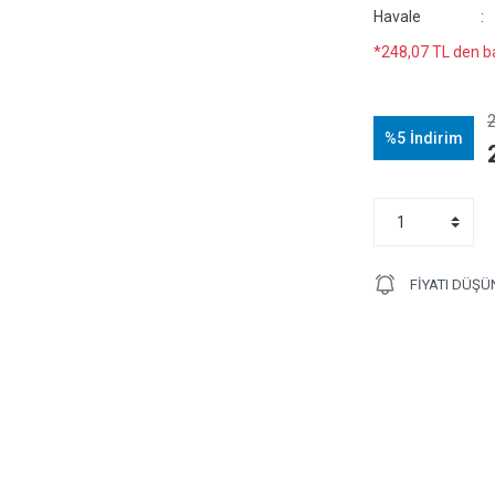
Havale
*248,07 TL den ba
%5
İndirim
FIYATI DÜŞÜ