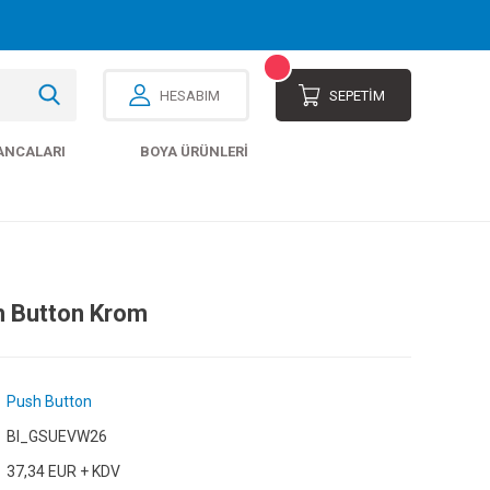
HESABIM
SEPETİM
ANCALARI
BOYA ÜRÜNLERI
 Button Krom
Push Button
Bl_GSUEVW26
37,34 EUR + KDV