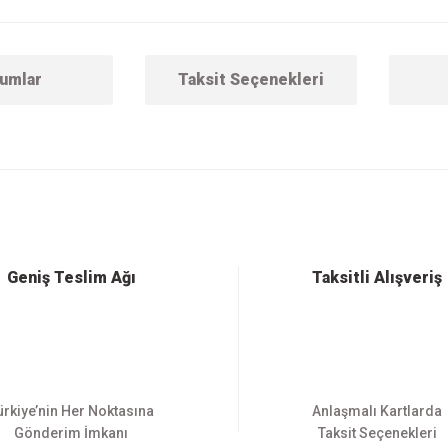
umlar
Taksit Seçenekleri
 konularda yetersiz gördüğünüz noktaları öneri formunu kullanarak tarafımıza ilet
Bu ürüne ilk yorumu siz yapın!
Yorum Yaz
Geniş Teslim Ağı
Taksitli Alışveriş
ürkiye’nin Her Noktasına
Anlaşmalı Kartlarda
Gönderim İmkanı
Taksit Seçenekleri