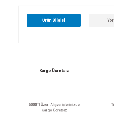
Ürün Bilgisi
Yor
Bu ürünün fiyat bilgisi, resim, ürün açıklamalarında ve diğer
Görüş ve önerileriniz için teşekkür ederiz.
Ürün resmi kalitesiz, bozuk veya görüntülenemiyor.
Ürün açıklamasında eksik bilgiler bulunuyor.
Ürün bilgilerinde hatalar bulunuyor.
Kargo Ücretsiz
Ürün fiyatı diğer sitelerden daha pahalı.
Bu ürüne benzer farklı alternatifler olmalı.
5000Tl Üzeri Alışverişlerinizde
T
Kargo Ücretsiz