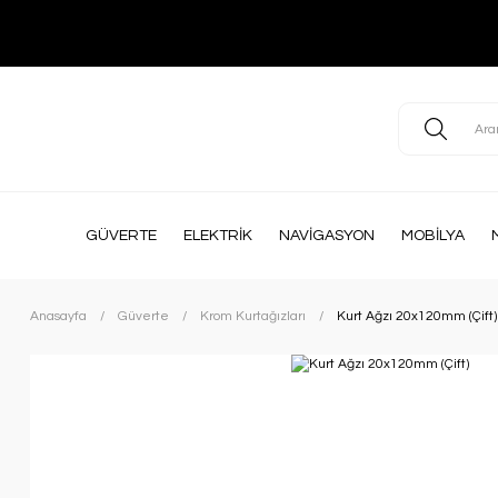
GÜVERTE
ELEKTRİK
NAVİGASYON
MOBİLYA
Anasayfa
Güverte
Krom Kurtağızları
Kurt Ağzı 20x120mm (Çift)