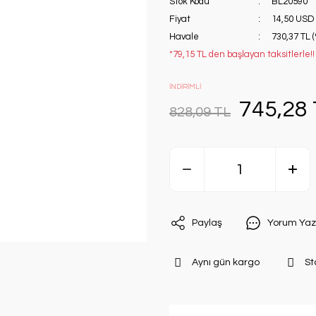
Stok Kodu
BL20590
Fiyat
14,50 USD
Havale
730,37 TL 
*79,15 TL den başlayan taksitlerle!!
İNDİRİMLİ
745,28
828,09 TL
Paylaş
Yorum Yaz
Aynı gün kargo
St