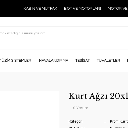
KABİN VE MUTFAK
BOT VE MOTORLARI
MOTOR VE
MÜZİK SİSTEMLERİ
HAVALANDIRMA
TESİSAT
TUVALETLER
Kurt Ağzı 20x
0 Yorum
Kategori
Krom Kurta