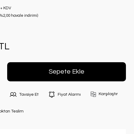
 + KDV
(%2,00 havale indirimi)
 TL
Sepete Ekle
Karşılaştır
Tavsiye Et
Fiyat Alarmı
oktan Teslim