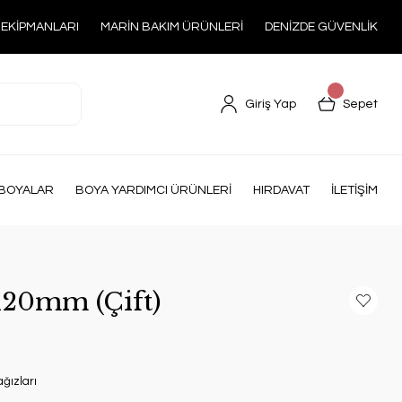
 EKİPMANLARI
MARİN BAKIM ÜRÜNLERİ
DENİZDE GÜVENLİK
Giriş Yap
Sepet
BOYALAR
BOYA YARDIMCI ÜRÜNLERİ
HIRDAVAT
İLETİŞİM
120mm (Çift)
ğızları