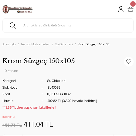
Anasayfa
Tesisat Malzemeleri
Su Giderleri
Krom Süzgeç 150x105
Krom Süzgeç 150x105
0 Yorum
Kategori
Su Giderleri
Stok Kodu
BL43028
Fiyat
8,00 USD + KDV
Havale
402,82 TL (%2,00 havale indirimi)
*43,65 TL den başlayan taksitlerle!!
İNDİRİMLİ
411,04 TL
456,71 TL