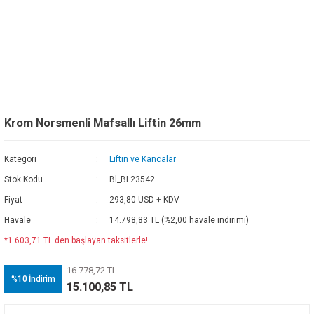
Krom Norsmenli Mafsallı Liftin 26mm
Kategori
Liftin ve Kancalar
Stok Kodu
Bl_BL23542
Fiyat
293,80 USD + KDV
Havale
14.798,83 TL (%2,00 havale indirimi)
*1.603,71 TL den başlayan taksitlerle!
16.778,72 TL
%10
İndirim
15.100,85 TL