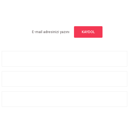
E-BÜLTEN ABONELİĞİ
Yeniliklerden haberdar olmak için haber bültenimize kaydolun
KAYDOL
Üyelik
Kurumsal
Alışveriş
Bizi Takip Edin
Facebook