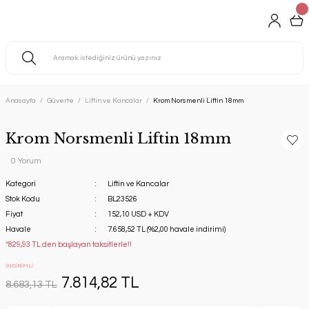
Anasayfa
Güverte
Liftin ve Kancalar
Krom Norsmenli Liftin 18mm
Krom Norsmenli Liftin 18mm
0 Yorum
Kategori
Liftin ve Kancalar
Stok Kodu
BL23526
Fiyat
152,10 USD + KDV
Havale
7.658,52 TL (%2,00 havale indirimi)
*829,93 TL den başlayan taksitlerle!!
İNDİRİMLİ
7.814,82 TL
8.683,13 TL