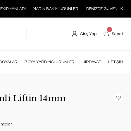
 EKİPMANLARI
MARİN BAKIM ÜRÜNLERİ
DENİZDE GÜVENLİK
Giriş Yap
Sepet
BOYALAR
BOYA YARDIMCI ÜRÜNLERİ
HIRDAVAT
İLETİŞİM
li Liftin 14mm
Kancalar