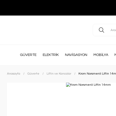
GÜVERTE
ELEKTRİK
NAVİGASYON
MOBİLYA
Anasayfa
Güverte
Liftin ve Kancalar
Krom Norsmenli Liftin 14