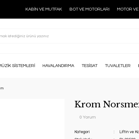
KABİN VE MUTFAK
BOT VE MOTORLARI
MOTOR VE
MÜZİK SİSTEMLERİ
HAVALANDIRMA
TESİSAT
TUVALETLER
mm
Krom Norsmen
0 Yorum
Kategori
Liftin ve 