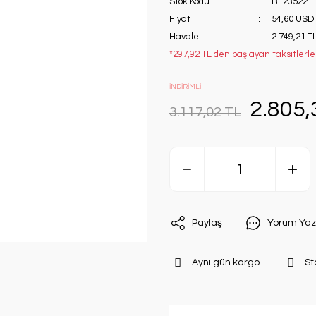
Stok Kodu
BL23522
Fiyat
54,60 USD
Havale
2.749,21 TL
*297,92 TL den başlayan taksitlerle!
İNDİRİMLİ
2.805,
3.117,02 TL
Paylaş
Yorum Yaz
Aynı gün kargo
St