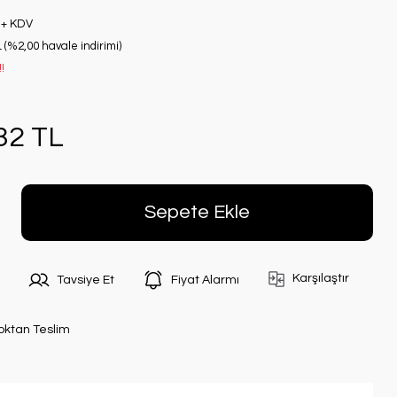
 + KDV
 (%2,00 havale indirimi)
!
32 TL
Sepete Ekle
Karşılaştır
Tavsiye Et
Fiyat Alarmı
oktan Teslim