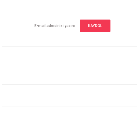
Yeniliklerden haberdar olmak için haber bültenimize kaydolun
KAYDOL
Üyelik
Kurumsal
Alışveriş
Bizi Takip Edin
Facebook