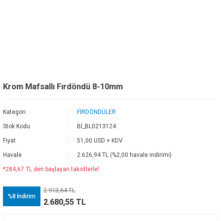
Krom Mafsallı Fırdöndü 8-10mm
Kategori
FIRDÖNDÜLER
Stok Kodu
Bl_BL0213124
Fiyat
51,00 USD + KDV
Havale
2.626,94 TL (%2,00 havale indirimi)
*284,67 TL den başlayan taksitlerle!
2.913,64 TL
%8
İndirim
2.680,55 TL