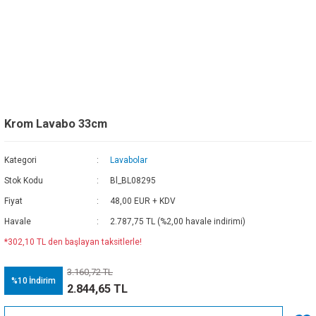
Krom Lavabo 33cm
Kategori
Lavabolar
Stok Kodu
Bl_BL08295
Fiyat
48,00 EUR + KDV
Havale
2.787,75 TL (%2,00 havale indirimi)
*302,10 TL den başlayan taksitlerle!
3.160,72 TL
%10
İndirim
2.844,65 TL