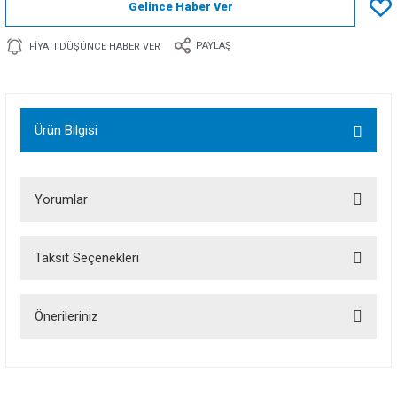
Gelince Haber Ver
PAYLAŞ
FIYATI DÜŞÜNCE HABER VER
Ürün Bilgisi
Yorumlar
Taksit Seçenekleri
Bu ürüne ilk yorumu siz yapın!
Önerileriniz
Yorum Yaz
Bu ürünün fiyat bilgisi, resim, ürün açıklamalarında ve diğer konularda
yetersiz gördüğünüz noktaları öneri formunu kullanarak tarafımıza
iletebilirsiniz.