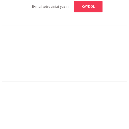
KAYDOL
Üyelik
Kurumsal
Alışveriş
Bizi Takip Edin
Facebook
Instagram
Twitter