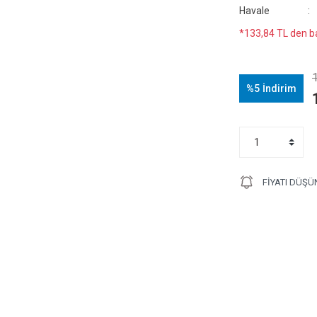
Havale
*133,84 TL den ba
%5
İndirim
FIYATI DÜŞÜ