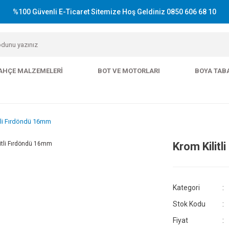
%100 Güvenli E-Ticaret Sitemize Hoş Geldiniz 0850 606 68 10
AHÇE MALZEMELERI
BOT VE MOTORLARI
BOYA TAB
tli Fırdöndü 16mm
Krom Kilit
Kategori
Stok Kodu
Fiyat