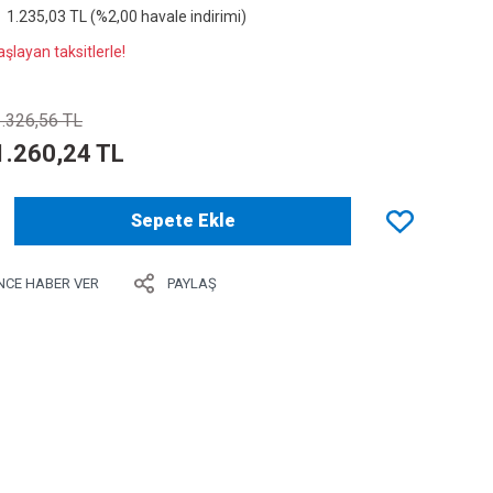
1.235,03 TL (%2,00 havale indirimi)
şlayan taksitlerle!
1.326,56 TL
1.260,24 TL
Sepete Ekle
NCE HABER VER
PAYLAŞ