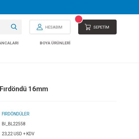
HESABIM
SEPETİM
ANCALARI
BOYA ÜRÜNLERI
li Fırdöndü 16mm
FIRDÖNDÜLER
Bl_BL22558
23,22 USD + KDV