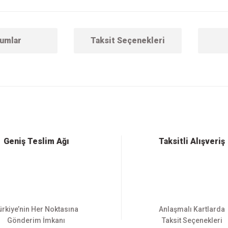
umlar
Taksit Seçenekleri
 konularda yetersiz gördüğünüz noktaları öneri formunu kullanarak tarafımıza ilet
Bu ürüne ilk yorumu siz yapın!
Yorum Yaz
Geniş Teslim Ağı
Taksitli Alışveriş
ürkiye’nin Her Noktasına
Anlaşmalı Kartlarda
Gönderim İmkanı
Taksit Seçenekleri