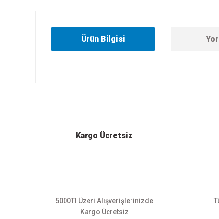
Ürün Bilgisi
Yor
Bu ürünün fiyat bilgisi, resim, ürün açıklamalarında ve diğer
Görüş ve önerileriniz için teşekkür ederiz.
Ürün resmi kalitesiz, bozuk veya görüntülenemiyor.
Ürün açıklamasında eksik bilgiler bulunuyor.
Ürün bilgilerinde hatalar bulunuyor.
Kargo Ücretsiz
Ürün fiyatı diğer sitelerden daha pahalı.
Bu ürüne benzer farklı alternatifler olmalı.
5000Tl Üzeri Alışverişlerinizde
T
Kargo Ücretsiz