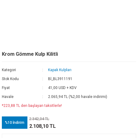
Krom Gömme Kulp Kilitli
Kategori
Kapak Kulpları
Stok Kodu
Bl_BL3911191
Fiyat
41,00 USD + KDV
Havale
2.065,94 TL (%2,00 havale indirimi)
*223,88 TL den başlayan taksitlerle!
2.342,34 TL
%10
İndirim
2.108,10 TL