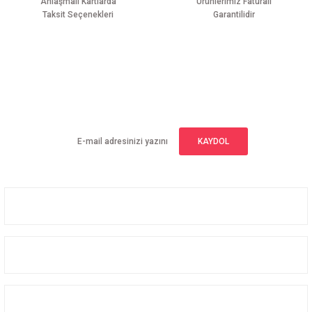
Anlaşmalı Kartlarda
Ürünlerimiz Faturalı
Taksit Seçenekleri
Garantilidir
Gönder
E-BÜLTEN ABONELİĞİ
Yeniliklerden haberdar olmak için haber bültenimize kaydolun
KAYDOL
Üyelik
Kurumsal
Alışveriş