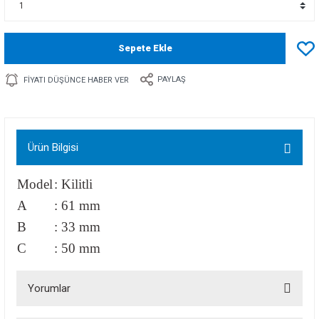
Sepete Ekle
PAYLAŞ
FIYATI DÜŞÜNCE HABER VER
Ürün Bilgisi
Model
: Kilitli
A
: 61 mm
B
: 33 mm
C
: 50 mm
Yorumlar