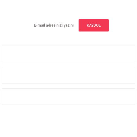
Yeniliklerden haberdar olmak için haber bültenimize kaydolun
KAYDOL
Üyelik
Kurumsal
Alışveriş
Bizi Takip Edin
Facebook