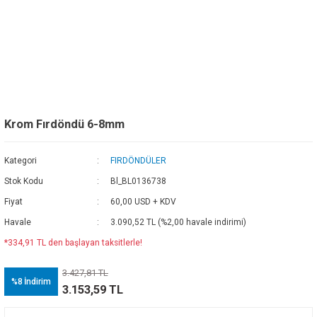
Krom Fırdöndü 6-8mm
Kategori
FIRDÖNDÜLER
Stok Kodu
Bl_BL0136738
Fiyat
60,00 USD + KDV
Havale
3.090,52 TL (%2,00 havale indirimi)
*334,91 TL den başlayan taksitlerle!
3.427,81 TL
%8
İndirim
3.153,59 TL