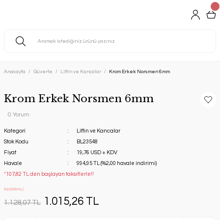
Anasayfa
Güverte
Liftin ve Kancalar
Krom Erkek Norsmen 6mm
Krom Erkek Norsmen 6mm
0 Yorum
Kategori
Liftin ve Kancalar
Stok Kodu
BL23548
Fiyat
19,76 USD + KDV
Havale
994,95 TL (%2,00 havale indirimi)
*107,82 TL den başlayan taksitlerle!!
İNDİRİMLİ
1.015,26 TL
1.128,07 TL