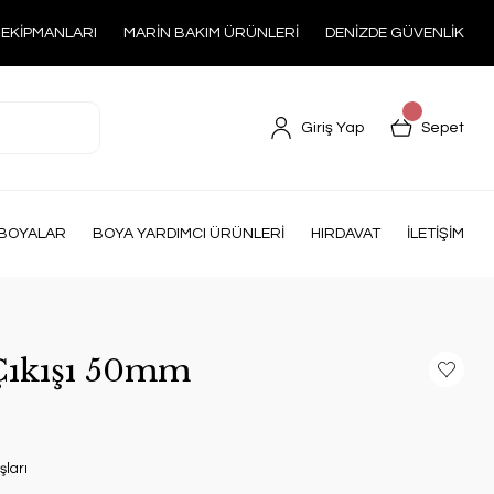
 EKİPMANLARI
MARİN BAKIM ÜRÜNLERİ
DENİZDE GÜVENLİK
Giriş Yap
Sepet
BOYALAR
BOYA YARDIMCI ÜRÜNLERİ
HIRDAVAT
İLETİŞİM
Çıkışı 50mm
şları