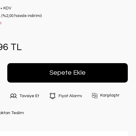
 + KDV
 (%2,00 havale indirimi)
!
96 TL
Sepete Ekle
Karşılaştır
Tavsiye Et
Fiyat Alarmı
oktan Teslim