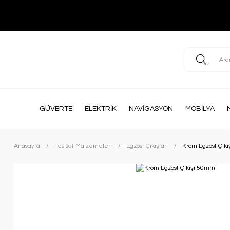
GÜVERTE
ELEKTRİK
NAVİGASYON
MOBİLYA
Anasayfa
Tesisat Malzemeleri
Egzost Çıkışları
Krom Egzost Çık