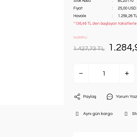
Stok Kodu
BL20170
Fiyat
25,00 USD
Havale
1.259,26 TL
*136,46 TL den başlayan taksitlerle!
İNDİRİMLİ
1.284,
1.427,73 TL
Paylaş
Yorum Yaz
Aynı gün kargo
St