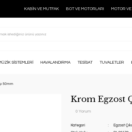
KABİN VE MUTFAK
BOT VE MOTORLARI
MOTOR VE
MÜZİK SİSTEMLERİ
HAVALANDIRMA
TESİSAT
TUVALETLER
ışı 50mm
Krom Egzost 
0 Yorum
Kategori
Egzost Çıkı