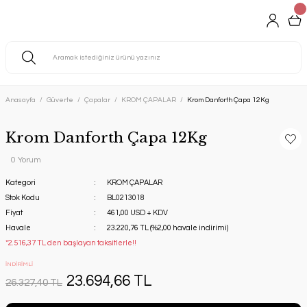
Anasayfa
Güverte
Çapalar
KROM ÇAPALAR
Krom Danforth Çapa 12Kg
Krom Danforth Çapa 12Kg
0 Yorum
Kategori
KROM ÇAPALAR
Stok Kodu
BL0213018
Fiyat
461,00 USD + KDV
Havale
23.220,76 TL (%2,00 havale indirimi)
*2.516,37 TL den başlayan taksitlerle!!
İNDİRİMLİ
23.694,66 TL
26.327,40 TL