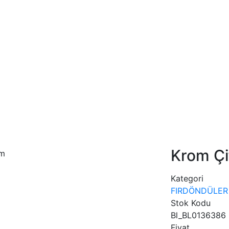
Krom Çif
Kategori
FIRDÖNDÜLER
Stok Kodu
Bl_BL0136386
Fiyat