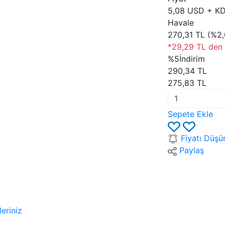
5,08 USD + K
Havale
270,31 TL (%2,
*29,29 TL den b
%5
İndirim
290,34 TL
275,83 TL
Sepete Ekle
Fiyatı Düşü
Paylaş
leriniz