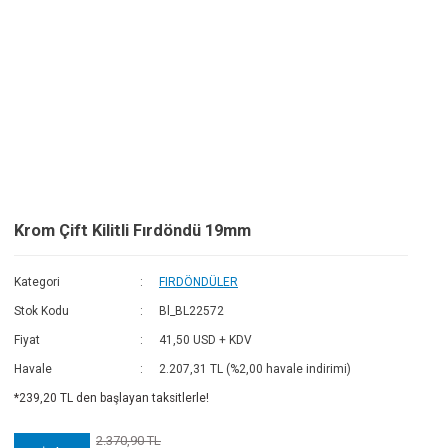
Fa
Go
Krom Çift Kilitli Fırdöndü 19mm
Kategori
FIRDÖNDÜLER
Stok Kodu
Bl_BL22572
Fiyat
41,50 USD + KDV
Havale
2.207,31 TL (%2,00 havale indirimi)
*239,20 TL den başlayan taksitlerle!
2.370,90 TL