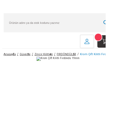
Ho
Hız
Anasayfa
Güverte
Zincir Kilitleri
FIRDÖNDÜLER
Krom Çift Kilitli Fırdönd
Gi
He
Kol