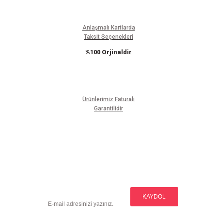
Anlaşmalı Kartlarda
Taksit Seçenekleri
%100 Orjinaldir
Ürünlerimiz Faturalı
Garantilidir
E-BÜLTEN ABONELİĞİ
Yeniliklerden haberdar olmak için haber bültenimize kaydolun
KAYDOL