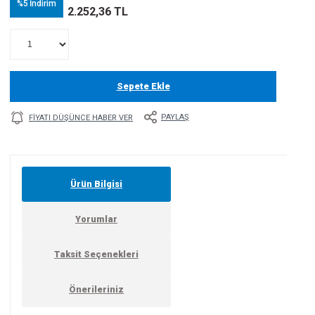
%5
İndirim
2.252,36 TL
Sepete Ekle
PAYLAŞ
FIYATI DÜŞÜNCE HABER VER
Ürün Bilgisi
Yorumlar
Taksit Seçenekleri
Önerileriniz