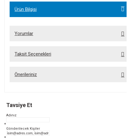
Ürün Bilgisi
Yorumlar
Bu ürüne ilk yorumu siz yapın!
Yorum Yaz
Taksit Seçenekleri
Önerileriniz
Bu ürünün fiyat bilgisi, resim, ürün açıklamalarında ve diğer konularda yetersiz
gördüğünüz noktaları öneri formunu kullanarak tarafımıza iletebilirsiniz.
Görüş ve önerileriniz için teşekkür ederiz.
Ürün resmi kalitesiz, bozuk veya görüntülenemiyor.
Tavsiye Et
Ürün açıklamasında eksik bilgiler bulunuyor.
Ürün bilgilerinde hatalar bulunuyor.
Adınız
Ürün fiyatı diğer sitelerden daha pahalı.
Bu ürüne benzer farklı alternatifler olmalı.
*
Gönderilecek Kişiler
*