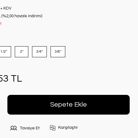
1
 + KDV
 (%2,00 havale indirimi)
!
1/2''
2''
3/4''
3/8''
53 TL
Sepete Ekle
Karşılaştır
Tavsiye Et