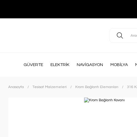
GÜVERTE
ELEKTRİK
NAVİGASYON
MOBİLYA
Anasayfa
Tesisat Malzemeleri
Krom Bağlantı Elemanları
316 K