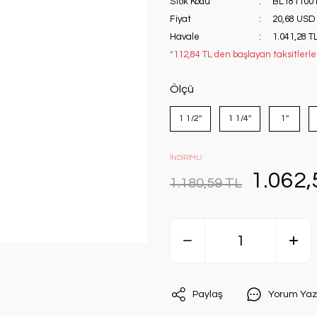
Stok Kodu
BL181100
Fiyat
20,68 USD
Havale
1.041,28 TL
*112,84 TL den başlayan taksitlerle!
Ölçü
1 1/2''
1 1/4''
1''
İNDİRİMLİ
1.062,
1.180,59 TL
Paylaş
Yorum Yaz