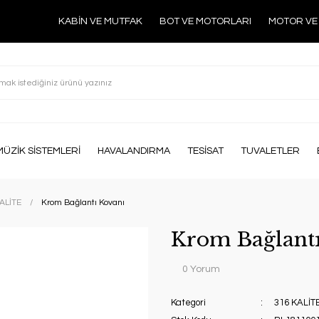
KABİN VE MUTFAK
BOT VE MOTORLARI
MOTOR VE
MÜZİK SİSTEMLERİ
HAVALANDIRMA
TESİSAT
TUVALETLER
ALİTE
Krom Bağlantı Kovanı
Krom Bağlantı
0 Yorum
Kategori
316 KALİT