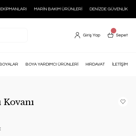
 EKİPMANLARI
MARİN BAKIM ÜRÜNLERİ
DENİZDE GÜVENLİK
Giriş Yap
Sepet
BOYALAR
BOYA YARDIMCI ÜRÜNLERİ
HIRDAVAT
İLETİŞİM
 Kovanı
E