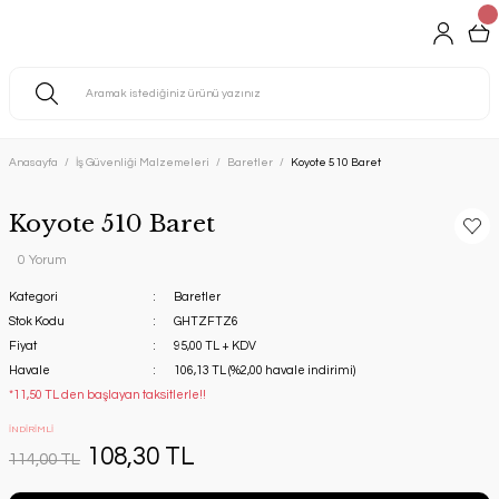
Anasayfa
İş Güvenliği Malzemeleri
Baretler
Koyote 510 Baret
Koyote 510 Baret
0 Yorum
Kategori
Baretler
Stok Kodu
GHTZFTZ6
Fiyat
95,00 TL + KDV
Havale
106,13 TL (%2,00 havale indirimi)
*11,50 TL den başlayan taksitlerle!!
İNDİRİMLİ
108,30 TL
114,00 TL