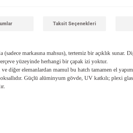
umlar
Taksit Seçenekleri
a (sadece markasına mahsus), tertemiz bir açıklık sunar. Di
çerçeve yüzeyinde herhangi bir çapak izi yoktur.
 ve diğer elemanlardan mamul bu hatch tamamen el yapımı
loksallıdır. Güçlü alüminyum gövde, UV katkılı; plexi glass
ır.
 konularda yetersiz gördüğünüz noktaları öneri formunu kullanarak tarafımıza ilet