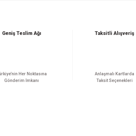
Bu ürüne ilk yorumu siz yapın!
Yorum Yaz
Geniş Teslim Ağı
Taksitli Alışveriş
ürkiye’nin Her Noktasına
Anlaşmalı Kartlarda
Gönderim İmkanı
Taksit Seçenekleri
Gönder
E-BÜLTEN ABONELİĞİ