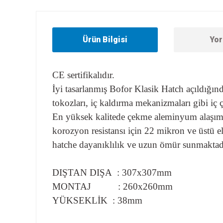
Ürün Bilgisi
Yor
CE sertifikalıdır.
İyi tasarlanmış Bofor Klasik Hatch açıldığınd
tokozları, iç kaldırma mekanizmaları gibi iç 
En yüksek kalitede çekme aleminyum alaşım
korozyon resistansı için 22 mikron ve üstü e
hatche dayanıklılık ve uzun ömür sunmaktad
DIŞTAN DIŞA : 307x307mm
MONTAJ : 260x260mm
YÜKSEKLİK : 38mm
Bu ürünün fiyat bilgisi, resim, ürün açıklamalarında ve diğer
Görüş ve önerileriniz için teşekkür ederiz.