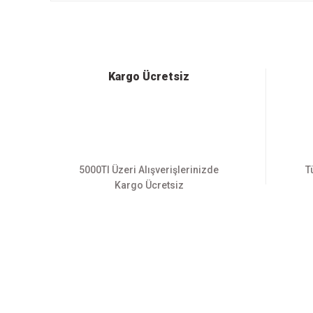
Ürün resmi kalitesiz, bozuk veya görüntülenemiyor.
Ürün açıklamasında eksik bilgiler bulunuyor.
Ürün bilgilerinde hatalar bulunuyor.
Kargo Ücretsiz
Ürün fiyatı diğer sitelerden daha pahalı.
Bu ürüne benzer farklı alternatifler olmalı.
5000Tl Üzeri Alışverişlerinizde
T
Kargo Ücretsiz