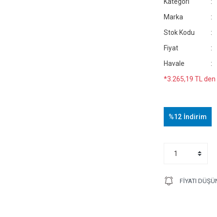
Kategori
Marka
Stok Kodu
Fiyat
Havale
*3.265,19 TL den 
%12
İndirim
FIYATI DÜŞÜ