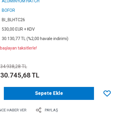
ALÜMİNYUM HATCH
BOFOR
Bl_BLHTC26
530,00 EUR + KDV
30.130,77 TL (%2,00 havale indirimi)
başlayan taksitlerle!
34.938,28 TL
30.745,68 TL
Sepete Ekle
NCE HABER VER
PAYLAŞ