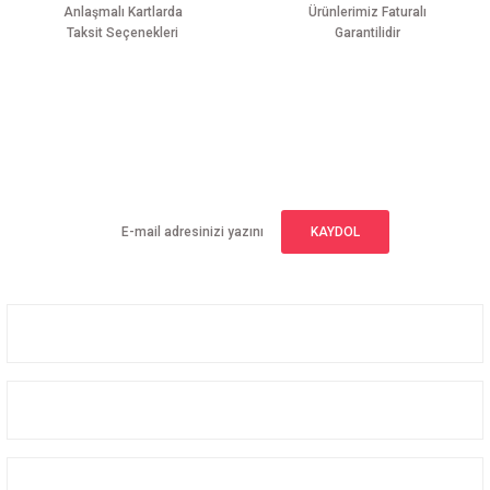
Anlaşmalı Kartlarda
Ürünlerimiz Faturalı
Taksit Seçenekleri
Garantilidir
Gönder
E-BÜLTEN ABONELİĞİ
Yeniliklerden haberdar olmak için haber bültenimize kaydolun
KAYDOL
Üyelik
Kurumsal
Alışveriş