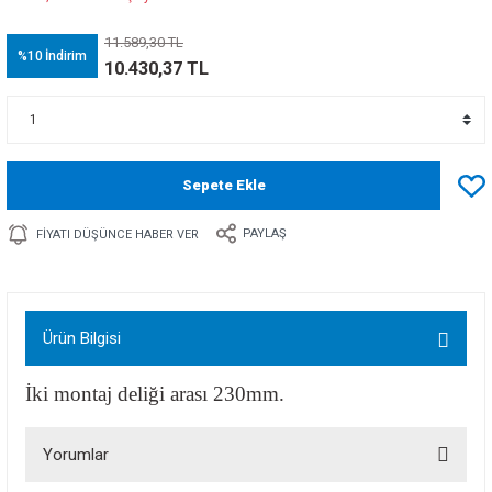
11.589,30 TL
%10
İndirim
10.430,37 TL
Sepete Ekle
PAYLAŞ
FIYATI DÜŞÜNCE HABER VER
Ürün Bilgisi
İki montaj deliği arası 230mm.
Yorumlar