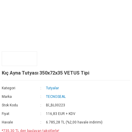
Kıç Ayna Tutyası 350x72x35 VETUS Tipi
Kategori
Tutyalar
Marka
TECNOSEAL
Stok Kodu
Bl_BL00223
Fiyat
116,83 EUR + KDV
Havale
6.785,28 TL (%2,00 havale indirimi)
*735,30 TL den başlayan taksitlerle!