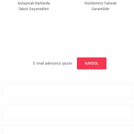
Anlaşmalı Kartlarda
Ürünlerimiz Faturalı
Taksit Seçenekleri
Garantilidir
Gönder
E-BÜLTEN ABONELİĞİ
Yeniliklerden haberdar olmak için haber bültenimize kaydolun
KAYDOL
Üyelik
Kurumsal
Alışveriş