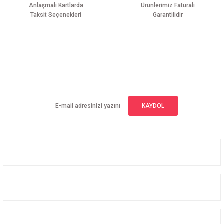
Anlaşmalı Kartlarda
Ürünlerimiz Faturalı
Taksit Seçenekleri
Garantilidir
Gönder
E-BÜLTEN ABONELİĞİ
Yeniliklerden haberdar olmak için haber bültenimize kaydolun
KAYDOL
Üyelik
Kurumsal
Alışveriş