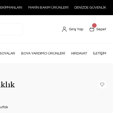
 EKİPMANLARI
MARİN BAKIM ÜRÜNLERİ
DENİZDE GÜVENLİK
Giriş Yap
Sepet
BOYALAR
BOYA YARDIMCI ÜRÜNLERİ
HIRDAVAT
İLETİŞİM
klık
Mutfak