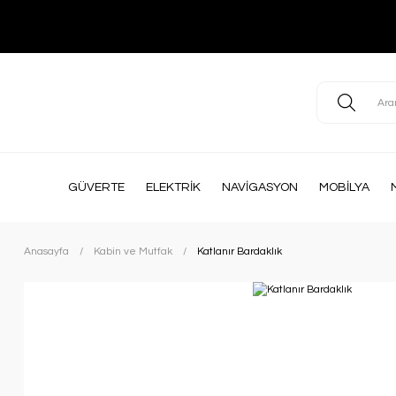
GÜVERTE
ELEKTRİK
NAVİGASYON
MOBİLYA
Anasayfa
Kabin ve Mutfak
Katlanır Bardaklık