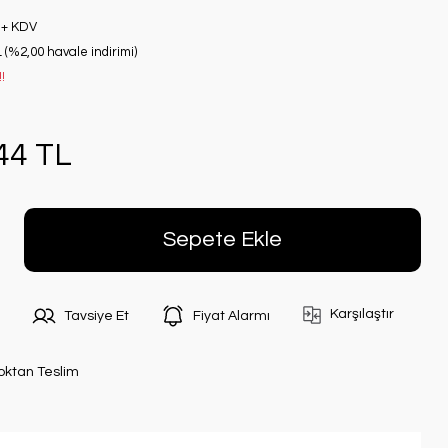
 + KDV
 (%2,00 havale indirimi)
!
44 TL
Sepete Ekle
Karşılaştır
Tavsiye Et
Fiyat Alarmı
oktan Teslim