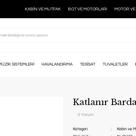
KABİN VE MUTFAK
BOT VE MOTORLARI
MOTOR VE
MÜZİK SİSTEMLERİ
HAVALANDIRMA
TESİSAT
TUVALETLER
Katlanır Barda
0 Yorum
Kategori
Kabin ve 