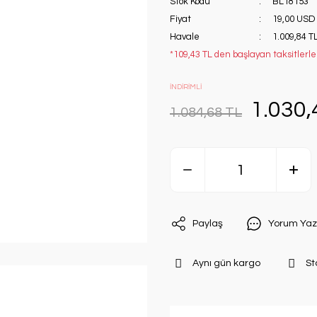
Stok Kodu
BL18153
Fiyat
19,00 USD
Havale
1.009,84 TL
*109,43 TL den başlayan taksitlerle!
İNDİRİMLİ
1.030,
1.084,68 TL
Paylaş
Yorum Yaz
Aynı gün kargo
St