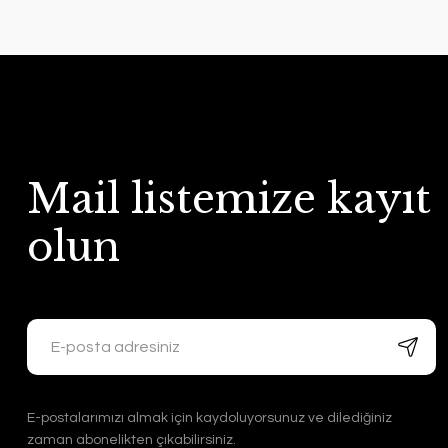
Mail listemize kayıt
olun
E-postalarımızı almak için kaydoluyorsunuz ve dilediğiniz
zaman abonelikten çıkabilirsiniz.