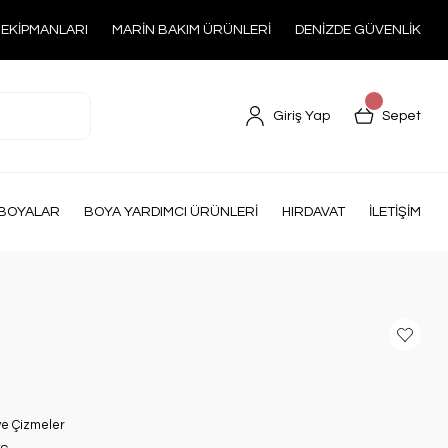
 EKİPMANLARI
MARİN BAKIM ÜRÜNLERİ
DENİZDE GÜVENLİK
Giriş Yap
Sepet
BOYALAR
BOYA YARDIMCI ÜRÜNLERİ
HIRDAVAT
İLETİŞİM
ve Çizmeler