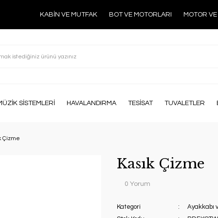
KABİN VE MUTFAK
BOT VE MOTORLARI
MOTOR VE
MÜZİK SİSTEMLERİ
HAVALANDIRMA
TESİSAT
TUVALETLER
k Çizme
Kasık Çizme
0 Yorum
Kategori
Ayakkabı 