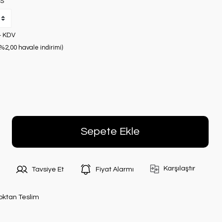
S
+ KDV
(%2,00 havale indirimi)
Sepete Ekle
Karşılaştır
Tavsiye Et
Fiyat Alarmı
oktan Teslim