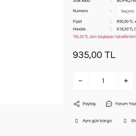
Stok Kodu
BDFKQTW
Numara
Fiyat
850,00 TL 
Havale
916,30 TL 
*99,30 TL den başlayan taksitlerle!!
935,00 TL
Paylaş
Yorum Yaz
Aynı gün kargo
St