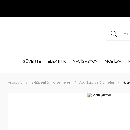
GÜVERTE
ELEKTRİK
NAVİGASYON
MOBİLYA
Anasayfa
İş Güvenliği Malzemeleri
Ayakkabı ve Çizmeler
Kası