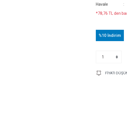
Havale
*78,76 TL den baş
%10
İndirim
FIYATI DÜŞÜ