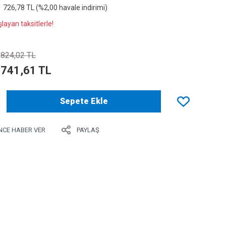
726,78 TL (%2,00 havale indirimi)
layan taksitlerle!
824,02 TL
741,61 TL
Sepete Ekle
NCE HABER VER
PAYLAŞ