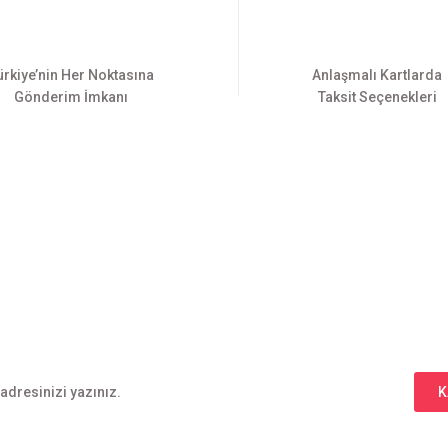
ürkiye’nin Her Noktasına
Anlaşmalı Kartlarda
Gönderim İmkanı
Taksit Seçenekleri
Gönder
E-BÜLTEN ABONELİĞİ
Yeniliklerden haberdar olmak için haber bültenimize kaydolun
K