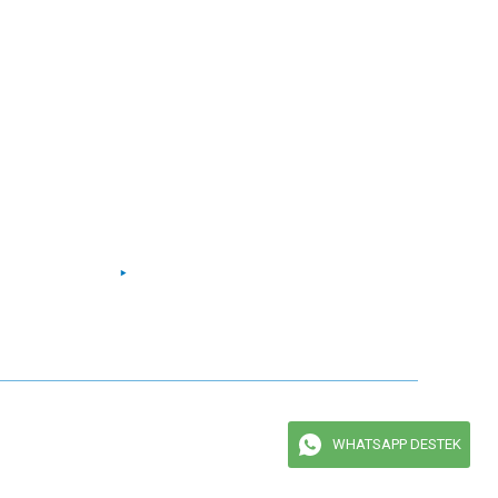
Bizi Takip Edin
Facebook
Instagram
Twitter
Youtube
maktadır.
WHATSAPP DESTEK