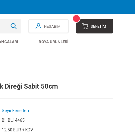
HESABIM
SEPETİM
ANCALARI
BOYA ÜRÜNLERI
ak Direği Sabit 50cm
Seyir Fenerleri
Bl_BL14465
12,50 EUR + KDV