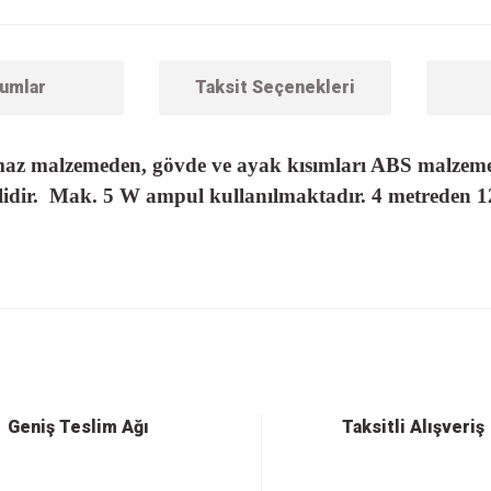
umlar
Taksit Seçenekleri
nmaz malzemeden, gövde ve ayak kısımları ABS malzeme
lidir. Mak. 5 W ampul kullanılmaktadır. 4 metreden 12
 konularda yetersiz gördüğünüz noktaları öneri formunu kullanarak tarafımıza ilet
Bu ürüne ilk yorumu siz yapın!
Yorum Yaz
Geniş Teslim Ağı
Taksitli Alışveriş