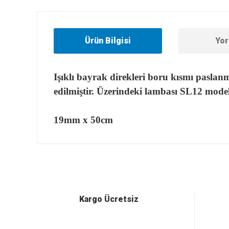
Ürün Bilgisi
Yor
Işıklı bayrak direkleri boru kısmı pasla
edilmiştir. Üzerindeki lambası SL12 mode
19mm x 50cm
Bu ürünün fiyat bilgisi, resim, ürün açıklamalarında ve diğer
Görüş ve önerileriniz için teşekkür ederiz.
Ürün resmi kalitesiz, bozuk veya görüntülenemiyor.
Ürün açıklamasında eksik bilgiler bulunuyor.
Ürün bilgilerinde hatalar bulunuyor.
Kargo Ücretsiz
Ürün fiyatı diğer sitelerden daha pahalı.
Bu ürüne benzer farklı alternatifler olmalı.