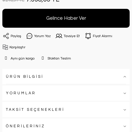
9.248,31 TL
Gelince Haber Ver
Paylaş
Yorum Yaz
Tavsiye Et
Fiyat Alarmı
Karşılaştır
Aynı gün kargo
Stoktan Teslim
ÜRÜN BİLGİSİ
YORUMLAR
TAKSİT SEÇENEKLERİ
ÖNERİLERİNİZ