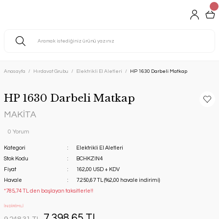
Anasayfa
Hırdavat Grubu
Elektrikli El Aletleri
HP 1630 Darbeli Matkap
HP 1630 Darbeli Matkap
MAKİTA
0 Yorum
Kategori
Elektrikli El Aletleri
Stok Kodu
BCHKZIN4
Fiyat
162,00 USD + KDV
Havale
7.250,67 TL (%2,00 havale indirimi)
*785,74 TL den başlayan taksitlerle!!
İNDİRİMLİ
7.398,65 TL