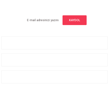
Yeniliklerden haberdar olmak için haber bültenimize kaydolun
KAYDOL
Üyelik
Kurumsal
Alışveriş
Bizi Takip Edin
Facebook