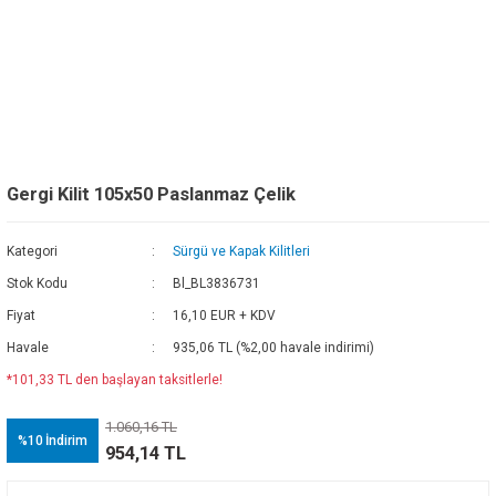
Gergi Kilit 105x50 Paslanmaz Çelik
Kategori
Sürgü ve Kapak Kilitleri
Stok Kodu
Bl_BL3836731
Fiyat
16,10 EUR + KDV
Havale
935,06 TL (%2,00 havale indirimi)
*101,33 TL den başlayan taksitlerle!
1.060,16 TL
%10
İndirim
954,14 TL