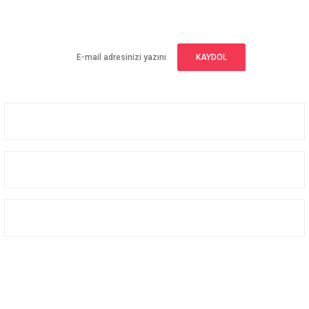
Yeniliklerden haberdar olmak için haber bültenimize kaydolun
KAYDOL
Üyelik
Kurumsal
Alışveriş
Bizi Takip Edin
Facebook