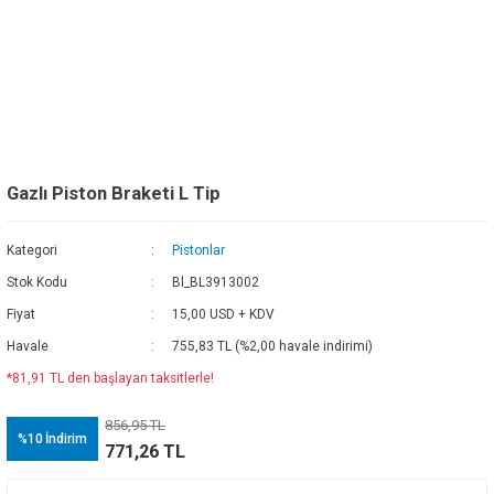
Gazlı Piston Braketi L Tip
Kategori
Pistonlar
Stok Kodu
Bl_BL3913002
Fiyat
15,00 USD + KDV
Havale
755,83 TL (%2,00 havale indirimi)
*81,91 TL den başlayan taksitlerle!
856,95 TL
%10
İndirim
771,26 TL