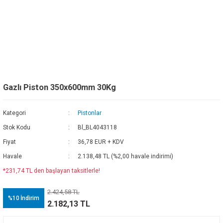
Gazlı Piston 350x600mm 30Kg
Kategori
Pistonlar
Stok Kodu
Bl_BL4043118
Fiyat
36,78 EUR + KDV
Havale
2.138,48 TL (%2,00 havale indirimi)
*231,74 TL den başlayan taksitlerle!
2.424,58 TL
%10
İndirim
2.182,13 TL