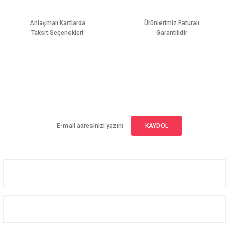
Anlaşmalı Kartlarda
Ürünlerimiz Faturalı
Taksit Seçenekleri
Garantilidir
Gönder
E-BÜLTEN ABONELİĞİ
Yeniliklerden haberdar olmak için haber bültenimize kaydolun
KAYDOL
Üyelik
Kurumsal