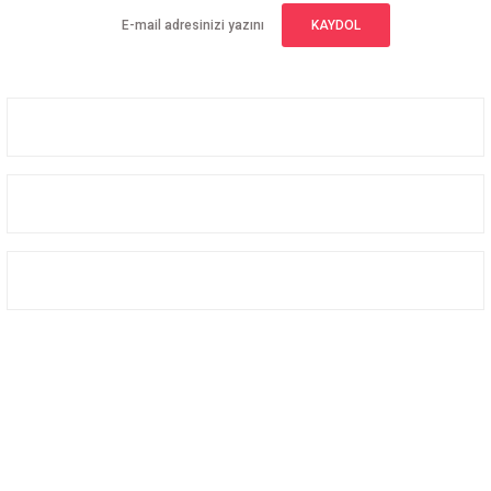
KAYDOL
Üyelik
Kurumsal
Alışveriş
Bizi Takip Edin
Facebook
Instagram
Twitter