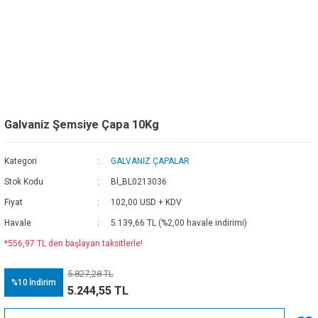
Galvaniz Şemsiye Çapa 10Kg
Kategori
GALVANİZ ÇAPALAR
Stok Kodu
Bl_BL0213036
Fiyat
102,00 USD + KDV
Havale
5.139,66 TL (%2,00 havale indirimi)
*556,97 TL den başlayan taksitlerle!
5.827,28 TL
%10
İndirim
5.244,55 TL