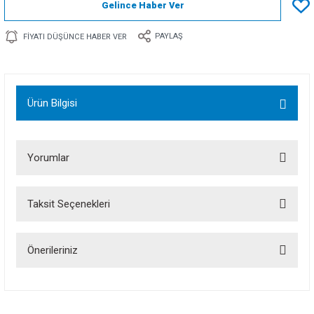
Gelince Haber Ver
PAYLAŞ
FIYATI DÜŞÜNCE HABER VER
Ürün Bilgisi
Yorumlar
Taksit Seçenekleri
Bu ürüne ilk yorumu siz yapın!
Önerileriniz
Yorum Yaz
Bu ürünün fiyat bilgisi, resim, ürün açıklamalarında ve diğer konularda
yetersiz gördüğünüz noktaları öneri formunu kullanarak tarafımıza
iletebilirsiniz.