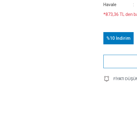
Havale
*873,36 TL den ba
%10
İndirim
FIYATI DÜŞÜ