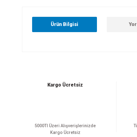
Ürün Bilgisi
Yor
Bu ürünün fiyat bilgisi, resim, ürün açıklamalarında ve diğer
Görüş ve önerileriniz için teşekkür ederiz.
Ürün resmi kalitesiz, bozuk veya görüntülenemiyor.
Ürün açıklamasında eksik bilgiler bulunuyor.
Ürün bilgilerinde hatalar bulunuyor.
Kargo Ücretsiz
Ürün fiyatı diğer sitelerden daha pahalı.
Bu ürüne benzer farklı alternatifler olmalı.
5000Tl Üzeri Alışverişlerinizde
T
Kargo Ücretsiz