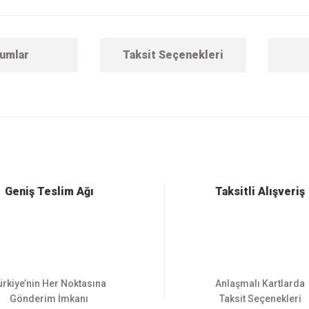
umlar
Taksit Seçenekleri
 konularda yetersiz gördüğünüz noktaları öneri formunu kullanarak tarafımıza ilet
Bu ürüne ilk yorumu siz yapın!
Yorum Yaz
Geniş Teslim Ağı
Taksitli Alışveriş
ürkiye’nin Her Noktasına
Anlaşmalı Kartlarda
Gönderim İmkanı
Taksit Seçenekleri