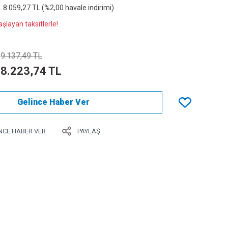
8.059,27 TL (%2,00 havale indirimi)
şlayan taksitlerle!
9.137,49 TL
8.223,74 TL
Gelince Haber Ver
NCE HABER VER
PAYLAŞ