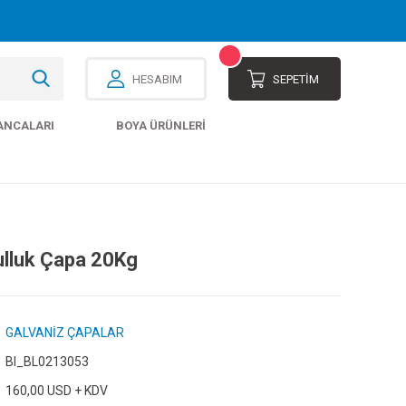
HESABIM
SEPETİM
ANCALARI
BOYA ÜRÜNLERI
ulluk Çapa 20Kg
GALVANİZ ÇAPALAR
Bl_BL0213053
160,00 USD + KDV