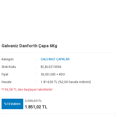
Galvaniz Danforth Çapa 6Kg
Kategori
GALVANİZ ÇAPALAR
Stok Kodu
Bl_BL0213006
Fiyat
36,00 USD + KDV
Havale
1.814,00 TL (%2,00 havale indirimi)
*196,58 TL den başlayan taksitlerle!
2.056,69 TL
%10
İndirim
1.851,02 TL