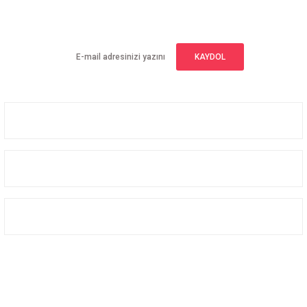
Yeniliklerden haberdar olmak için haber bültenimize kaydolun
KAYDOL
Üyelik
Kurumsal
Alışveriş
Bizi Takip Edin
Facebook