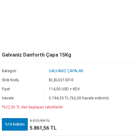
Galvaniz Danforth Çapa 15Kg
Kategori
GALVANİZ ÇAPALAR
Stok Kodu
Bl_BL0213010
Fiyat
114,00 USD + KDV
Havale
5.744,33 TL (%2,00 havale indirimi)
*622,50 TL den başlayan taksitlerle!
6.512,84 TL
%10
İndirim
5.861,56 TL