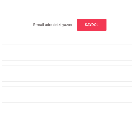
Yeniliklerden haberdar olmak için haber bültenimize kaydolun
KAYDOL
Üyelik
Kurumsal
Alışveriş
Bizi Takip Edin
Facebook