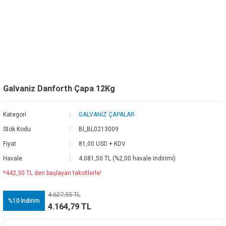
Galvaniz Danforth Çapa 12Kg
Kategori
GALVANİZ ÇAPALAR
Stok Kodu
Bl_BL0213009
Fiyat
81,00 USD + KDV
Havale
4.081,50 TL (%2,00 havale indirimi)
*442,30 TL den başlayan taksitlerle!
4.627,55 TL
%10
İndirim
4.164,79 TL