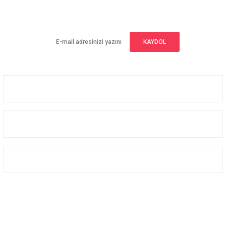
Yeniliklerden haberdar olmak için haber bültenimize kaydolun
KAYDOL
Üyelik
Kurumsal
Alışveriş
Bizi Takip Edin
Facebook