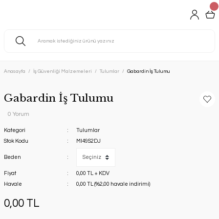
Anasayfa
İş Güvenliği Malzemeleri
Tulumlar
Gabardin İş Tulumu
Gabardin İş Tulumu
0 Yorum
Kategori
Tulumlar
Stok Kodu
MI49S2DJ
Beden
Fiyat
0,00 TL + KDV
Havale
0,00 TL (%2,00 havale indirimi)
0,00 TL