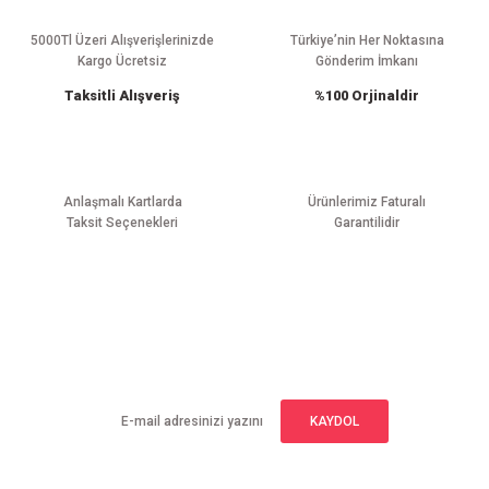
Ürün açıklamasında eksik bilgiler bulunuyor.
Ürün bilgilerinde hatalar bulunuyor.
5000Tl Üzeri Alışverişlerinizde
Türkiye’nin Her Noktasına
Kargo Ücretsiz
Gönderim İmkanı
Ürün fiyatı diğer sitelerden daha pahalı.
Taksitli Alışveriş
%100 Orjinaldir
Bu ürüne benzer farklı alternatifler olmalı.
Anlaşmalı Kartlarda
Ürünlerimiz Faturalı
Taksit Seçenekleri
Garantilidir
Gönder
E-BÜLTEN ABONELİĞİ
Yeniliklerden haberdar olmak için haber bültenimize kaydolun
KAYDOL