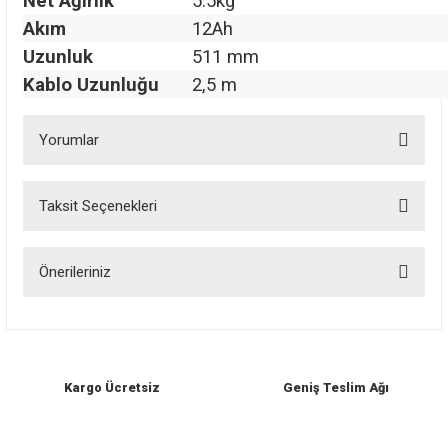
Net Ağırlık
5.5kg
Akım
12Ah
Uzunluk
511 mm
Kablo Uzunluğu
2,5 m
Yorumlar
Taksit Seçenekleri
Bu ürüne ilk yorumu siz yapın!
Önerileriniz
Yorum Yaz
Bu ürünün fiyat bilgisi, resim, ürün açıklamalarında ve diğer konularda
yetersiz gördüğünüz noktaları öneri formunu kullanarak tarafımıza
iletebilirsiniz.
Görüş ve önerileriniz için teşekkür ederiz.
Kargo Ücretsiz
Geniş Teslim Ağı
Ürün resmi kalitesiz, bozuk veya görüntülenemiyor.