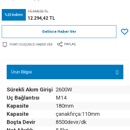
15.368,02 TL
%20
İndirim
12.294,42 TL
Gelince Haber Ver
PAYLAŞ
FIYATI DÜŞÜNCE HABER VER
Ürün Bilgisi
Sürekli Akım Girişi
2600W
Uç Bağlantısı
M14
Kapasite
180mm
Kapasite
çanakfırça:110mm
Boşta Devir
8500devir/dk