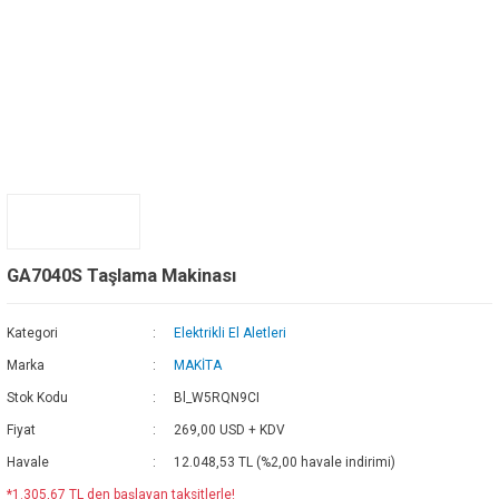
GA7040S Taşlama Makinası
Kategori
Elektrikli El Aletleri
Marka
MAKİTA
Stok Kodu
Bl_W5RQN9CI
Fiyat
269,00 USD + KDV
Havale
12.048,53 TL (%2,00 havale indirimi)
*1.305,67 TL den başlayan taksitlerle!