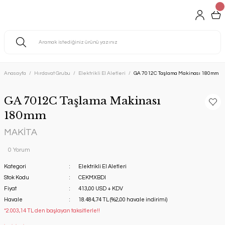
Anasayfa
Hırdavat Grubu
Elektrikli El Aletleri
GA 7012C Taşlama Makinası 180mm
GA 7012C Taşlama Makinası
180mm
MAKİTA
0 Yorum
Kategori
Elektrikli El Aletleri
Stok Kodu
CEKMXBDI
Fiyat
413,00 USD + KDV
Havale
18.484,74 TL (%2,00 havale indirimi)
*2.003,14 TL den başlayan taksitlerle!!