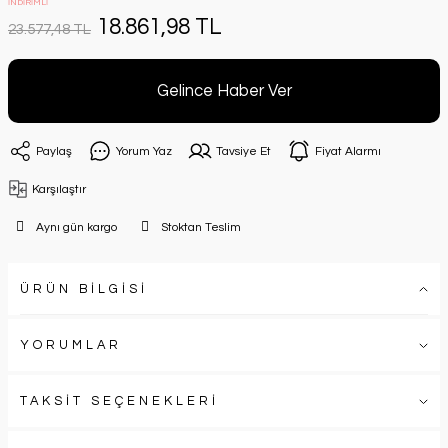
İNDİRİMLİ
18.861,98 TL
23.577,48 TL
Gelince Haber Ver
Paylaş
Yorum Yaz
Tavsiye Et
Fiyat Alarmı
Karşılaştır
Aynı gün kargo
Stoktan Teslim
ÜRÜN BİLGİSİ
YORUMLAR
TAKSİT SEÇENEKLERİ