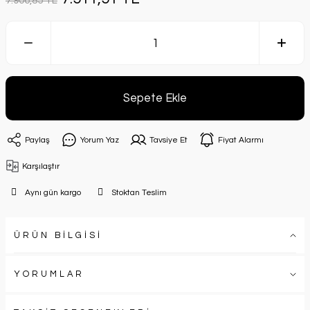
7.906,85 TL
Sepete Ekle
Paylaş
Yorum Yaz
Tavsiye Et
Fiyat Alarmı
Karşılaştır
Aynı gün kargo
Stoktan Teslim
ÜRÜN BİLGİSİ
YORUMLAR