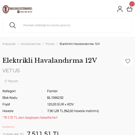
Anasayfa
Havalandırma
Fanlar
Elektrikli Havalandırma 12V
Elektrikli Havalandırma 12V
VETUS
0 Yorum
Kategori
Fanlar
Stok Kodu
BL1966252
Fiyat
120,00 EUR + KDV
Havale
7.361,28 TL (%2,00 havale indirimi)
*797,72 TL den başlayan taksitlerle!!
İNDİRİMLİ
7.511,51 TL