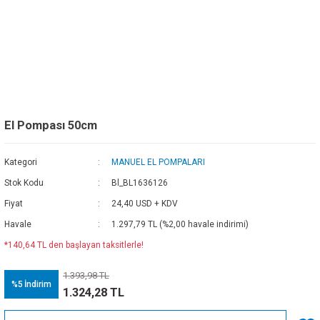
El Pompası 50cm
Kategori
MANUEL EL POMPALARI
Stok Kodu
Bl_BL1636126
Fiyat
24,40 USD + KDV
Havale
1.297,79 TL (%2,00 havale indirimi)
*140,64 TL den başlayan taksitlerle!
1.393,98 TL
%5
İndirim
1.324,28 TL