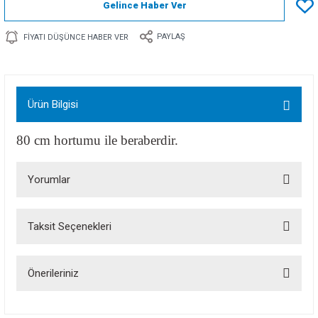
Gelince Haber Ver
PAYLAŞ
FIYATI DÜŞÜNCE HABER VER
Ürün Bilgisi
80 cm hortumu ile beraberdir.
Yorumlar
Taksit Seçenekleri
Bu ürüne ilk yorumu siz yapın!
Önerileriniz
Yorum Yaz
Bu ürünün fiyat bilgisi, resim, ürün açıklamalarında ve diğer konularda