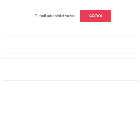
KAYDOL
Üyelik
Kurumsal
Alışveriş
Bizi Takip Edin
Facebook
Instagram