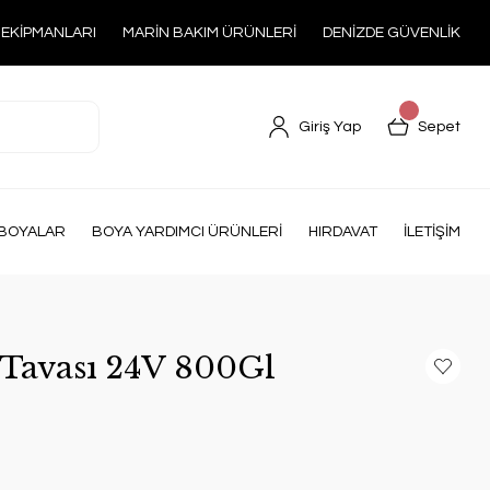
 EKİPMANLARI
MARİN BAKIM ÜRÜNLERİ
DENİZDE GÜVENLİK
Giriş Yap
Sepet
BOYALAR
BOYA YARDIMCI ÜRÜNLERİ
HIRDAVAT
İLETİŞİM
Tavası 24V 800Gl