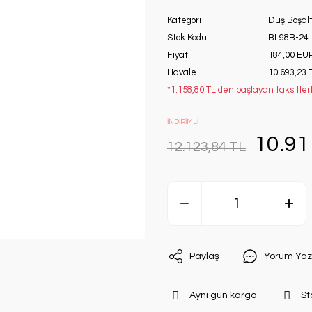
Kategori
Duş Boşal
Stok Kodu
BL98B-24
Fiyat
184,00 EU
Havale
10.693,23 
*1.158,80 TL den başlayan taksitlerl
İNDİRİMLİ
10.91
12.123,84 TL
Paylaş
Yorum Yaz
Aynı gün kargo
St