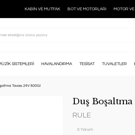
KABİN VE MUTFAK
BOT VE MOTORLARI
MOTOR VE
MÜZİK SİSTEMLERİ
HAVALANDIRMA
TESİSAT
TUVALETLER
şaltma Tavası 24V 800Gl
Duş Boşaltma 
RULE
0 Yorum