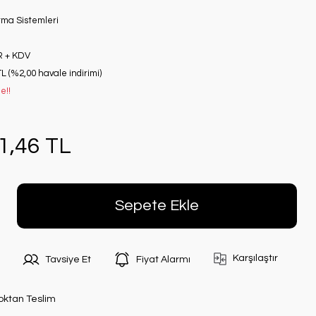
tma Sistemleri
R + KDV
TL (%2,00 havale indirimi)
e!!
1,46 TL
Sepete Ekle
Karşılaştır
Tavsiye Et
Fiyat Alarmı
oktan Teslim