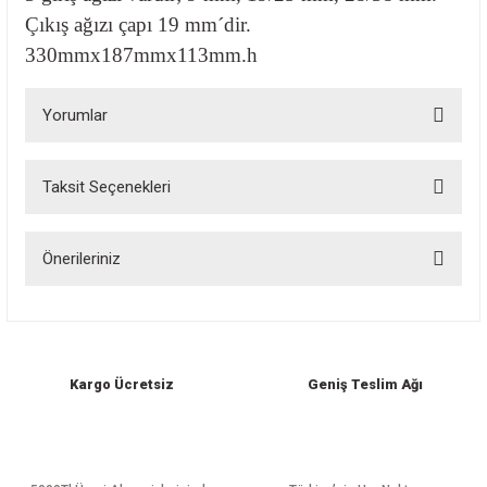
Çıkış ağızı çapı 19 mm´dir.
330mmx187mmx113mm.h
Yorumlar
Taksit Seçenekleri
Bu ürüne ilk yorumu siz yapın!
Önerileriniz
Yorum Yaz
Bu ürünün fiyat bilgisi, resim, ürün açıklamalarında ve diğer konularda
yetersiz gördüğünüz noktaları öneri formunu kullanarak tarafımıza
iletebilirsiniz.
Görüş ve önerileriniz için teşekkür ederiz.
Kargo Ücretsiz
Geniş Teslim Ağı
Ürün resmi kalitesiz, bozuk veya görüntülenemiyor.
Ürün açıklamasında eksik bilgiler bulunuyor.