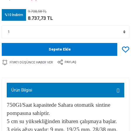
9.708,58 TL
%10
İndirim
8.737,73 TL
Sepete Ekle
PAYLAŞ
FIYATI DÜŞÜNCE HABER VER
Ürün Bilgisi
750Gl/Saat kapasitede Sahara otomatik sintine
pompasına sahiptir.
5 cm su yüksekliğinden itibaren çalışmaya başlar.
3 giriş ağızı vardır; 9 mm, 19/25 mm, 28/38 mm.