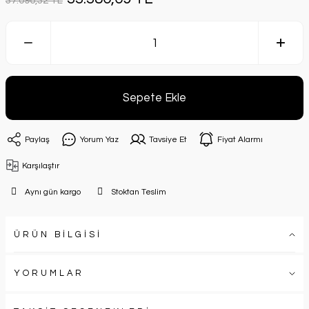
37.096,32 TL
Sepete Ekle
Paylaş
Yorum Yaz
Tavsiye Et
Fiyat Alarmı
Karşılaştır
Aynı gün kargo
Stoktan Teslim
ÜRÜN BİLGİSİ
YORUMLAR