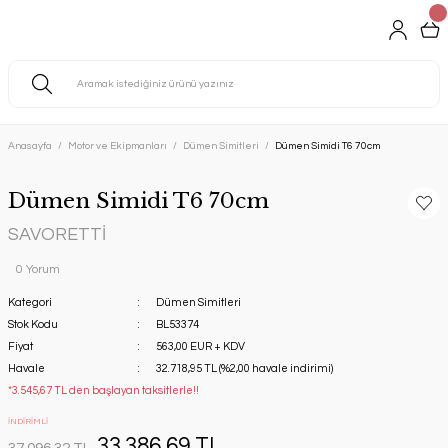
Anasayfa
Motor ve Ekipmanları
Dümen Simitleri
Dümen Simidi T6 70cm
Dümen Simidi T6 70cm
SAVORETTİ
0 Yorum
Kategori
Dümen Simitleri
Stok Kodu
BL53374
Fiyat
563,00 EUR + KDV
Havale
32.718,95 TL (%2,00 havale indirimi)
*3.545,67 TL den başlayan taksitlerle!!
İNDİRİMLİ
33.386,69 TL