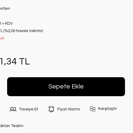
itleri
R + KDV
TL (%2,00 havale indirimi)
e!!
1,34 TL
Sepete Ekle
Karşılaştır
Tavsiye Et
Fiyat Alarmı
oktan Teslim