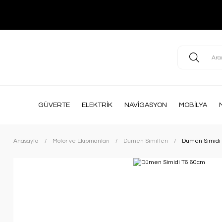
GÜVERTE
ELEKTRİK
NAVİGASYON
MOBİLYA
Anasayfa
Motor ve Ekipmanları
Dümen Simitleri
Dümen Simidi