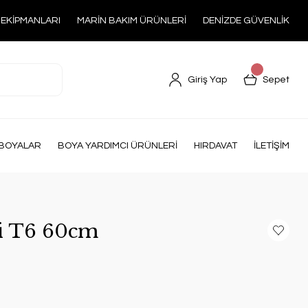
 EKİPMANLARI
MARİN BAKIM ÜRÜNLERİ
DENİZDE GÜVENLİK
Giriş Yap
Sepet
BOYALAR
BOYA YARDIMCI ÜRÜNLERİ
HIRDAVAT
İLETİŞİM
i T6 60cm