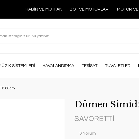
KABİN VE MUTFAK
BOT VE MOTORLARI
MOTOR VE
MÜZİK SİSTEMLERİ
HAVALANDIRMA
TESİSAT
TUVALETLER
 T6 60cm
Dümen Simid
SAVORETTİ
0 Yorum