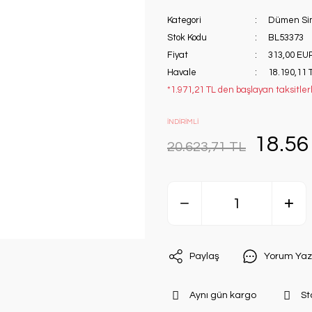
Kategori
Dümen Sim
Stok Kodu
BL53373
Fiyat
313,00 EU
Havale
18.190,11 
*1.971,21 TL den başlayan taksitlerl
İNDİRİMLİ
18.56
20.623,71 TL
Paylaş
Yorum Yaz
Aynı gün kargo
St