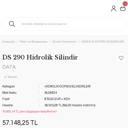
Anasayfa
Motor ve Ekipmanları
Dümen Sistemleri
HİDROLİK DÜMEN SİLİNDİRLERİ
DS 290 Hidrolik Silindir
DATA
0 Yorum
Kategori
HİDROLİK DÜMEN SİLİNDİRLERİ
Stok Kodu
BL06824
Fiyat
870,00 EUR + KDV
Havale
56.005,28 TL (%2,00 havale indirimi)
*6.069,14 TL den başlayan taksitlerle!!
57.148,25 TL