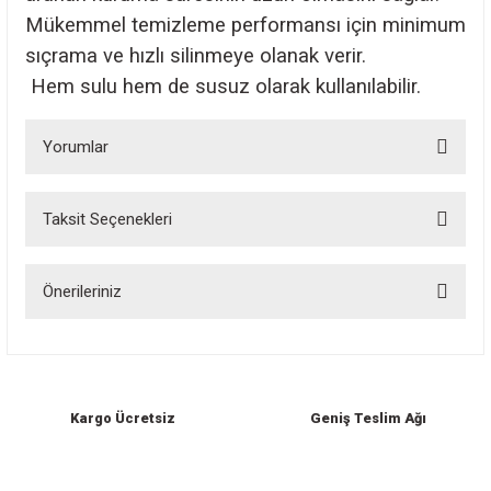
Mükemmel temizleme performansı için minimum
sıçrama ve hızlı silinmeye olanak verir.
Hem sulu hem de susuz olarak kullanılabilir.
Yorumlar
Taksit Seçenekleri
Bu ürüne ilk yorumu siz yapın!
Önerileriniz
Yorum Yaz
Bu ürünün fiyat bilgisi, resim, ürün açıklamalarında ve diğer konularda
yetersiz gördüğünüz noktaları öneri formunu kullanarak tarafımıza
iletebilirsiniz.
Görüş ve önerileriniz için teşekkür ederiz.
Kargo Ücretsiz
Geniş Teslim Ağı
Ürün resmi kalitesiz, bozuk veya görüntülenemiyor.