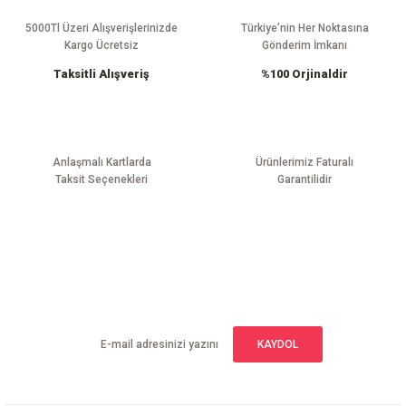
Ürün açıklamasında eksik bilgiler bulunuyor.
Ürün bilgilerinde hatalar bulunuyor.
5000Tl Üzeri Alışverişlerinizde
Türkiye’nin Her Noktasına
Kargo Ücretsiz
Gönderim İmkanı
Ürün fiyatı diğer sitelerden daha pahalı.
Taksitli Alışveriş
%100 Orjinaldir
Bu ürüne benzer farklı alternatifler olmalı.
Anlaşmalı Kartlarda
Ürünlerimiz Faturalı
Taksit Seçenekleri
Garantilidir
Gönder
E-BÜLTEN ABONELİĞİ
Yeniliklerden haberdar olmak için haber bültenimize kaydolun
KAYDOL