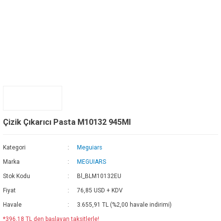
Çizik Çıkarıcı Pasta M10132 945Ml
Kategori
Meguiars
Marka
MEGUIARS
Stok Kodu
Bl_BLM10132EU
Fiyat
76,85 USD + KDV
Havale
3.655,91 TL (%2,00 havale indirimi)
*396,18 TL den başlayan taksitlerle!