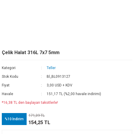
Çelik Halat 316L 7x7 5mm
Kategori
Teller
Stok Kodu
Bl_BL0913127
Fiyat
3,00 USD + KDV
Havale
151,17 TL (%2,00 havale indirimi)
*16,38 TL den başlayan taksitlerle!
171,39 TL
%10
İndirim
154,25 TL