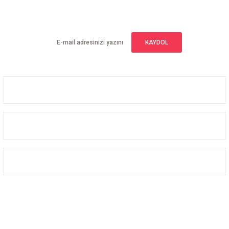
Yeniliklerden haberdar olmak için haber bültenimize kaydolun
KAYDOL
Üyelik
Kurumsal
Alışveriş
Bizi Takip Edin
Facebook