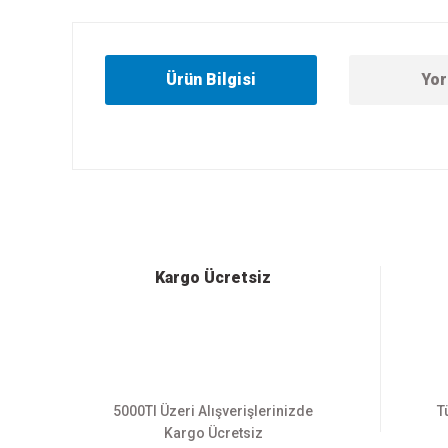
Ürün Bilgisi
Yor
Bu ürünün fiyat bilgisi, resim, ürün açıklamalarında ve diğer
Görüş ve önerileriniz için teşekkür ederiz.
Ürün resmi kalitesiz, bozuk veya görüntülenemiyor.
Ürün açıklamasında eksik bilgiler bulunuyor.
Ürün bilgilerinde hatalar bulunuyor.
Kargo Ücretsiz
Ürün fiyatı diğer sitelerden daha pahalı.
Bu ürüne benzer farklı alternatifler olmalı.
5000Tl Üzeri Alışverişlerinizde
T
Kargo Ücretsiz