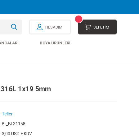
HESABIM
SEPETİM
ANCALARI
BOYA ÜRÜNLERI
t 316L 1x19 5mm
Teller
Bl_BL31158
3,00 USD + KDV