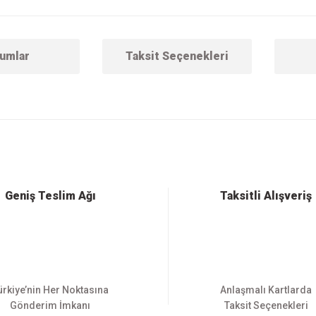
umlar
Taksit Seçenekleri
 konularda yetersiz gördüğünüz noktaları öneri formunu kullanarak tarafımıza ilet
Bu ürüne ilk yorumu siz yapın!
Yorum Yaz
Geniş Teslim Ağı
Taksitli Alışveriş
ürkiye’nin Her Noktasına
Anlaşmalı Kartlarda
Gönderim İmkanı
Taksit Seçenekleri