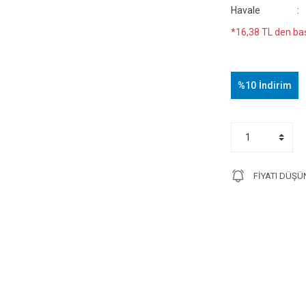
Havale
*16,38 TL den baş
%10
İndirim
FIYATI DÜŞÜ