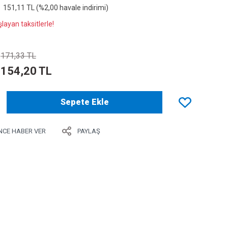
151,11 TL (%2,00 havale indirimi)
layan taksitlerle!
171,33 TL
154,20 TL
Sepete Ekle
NCE HABER VER
PAYLAŞ