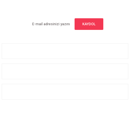
Yeniliklerden haberdar olmak için haber bültenimize kaydolun
KAYDOL
Üyelik
Kurumsal
Alışveriş
Bizi Takip Edin
Facebook