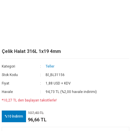
Çelik Halat 316L 1x19 4mm
Kategori
Teller
Stok Kodu
Bl_BL31156
Fiyat
1,88 USD + KDV
Havale
94,73 TL (%2,00 havale indirimi)
*10,27 TL den başlayan taksitlerle!
107,40 TL
%10
İndirim
96,66 TL