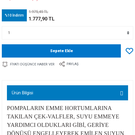
1.975,45 TL
%10
İndirim
1.777,90 TL
Sepete Ekle
PAYLAŞ
FIYATI DÜŞÜNCE HABER VER
Ürün Bilgisi
POMPALARIN EMME HORTUMLARINA
TAKILAN ÇEK-VALFLER, SUYU EMMEYE
YARDIMCI OLDUKLARI GİBİ, GERİYE
DÖNÜŞÜ ENGELLEYEREK EMİLEN SUYUN