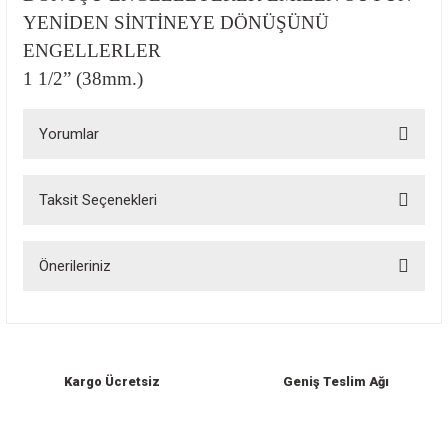
YENİDEN SİNTİNEYE DÖNÜŞÜNÜ
ENGELLERLER
1 1/2” (38mm.)
Yorumlar
Taksit Seçenekleri
Bu ürüne ilk yorumu siz yapın!
Önerileriniz
Yorum Yaz
Bu ürünün fiyat bilgisi, resim, ürün açıklamalarında ve diğer konularda
yetersiz gördüğünüz noktaları öneri formunu kullanarak tarafımıza
iletebilirsiniz.
Görüş ve önerileriniz için teşekkür ederiz.
Kargo Ücretsiz
Geniş Teslim Ağı
Ürün resmi kalitesiz, bozuk veya görüntülenemiyor.