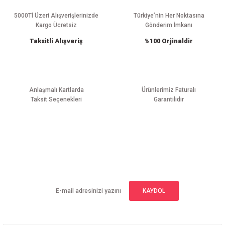
Ürün açıklamasında eksik bilgiler bulunuyor.
Ürün bilgilerinde hatalar bulunuyor.
5000Tl Üzeri Alışverişlerinizde
Türkiye’nin Her Noktasına
Kargo Ücretsiz
Gönderim İmkanı
Ürün fiyatı diğer sitelerden daha pahalı.
Taksitli Alışveriş
%100 Orjinaldir
Bu ürüne benzer farklı alternatifler olmalı.
Anlaşmalı Kartlarda
Ürünlerimiz Faturalı
Taksit Seçenekleri
Garantilidir
Gönder
E-BÜLTEN ABONELİĞİ
Yeniliklerden haberdar olmak için haber bültenimize kaydolun
KAYDOL