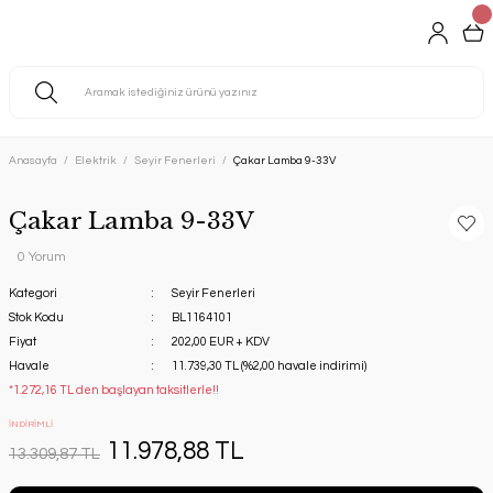
Anasayfa
Elektrik
Seyir Fenerleri
Çakar Lamba 9-33V
Çakar Lamba 9-33V
0 Yorum
Kategori
Seyir Fenerleri
Stok Kodu
BL1164101
Fiyat
202,00 EUR + KDV
Havale
11.739,30 TL (%2,00 havale indirimi)
*1.272,16 TL den başlayan taksitlerle!!
İNDİRİMLİ
11.978,88 TL
13.309,87 TL